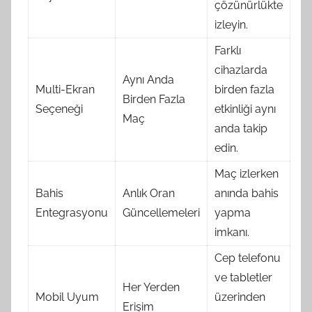
çözünürlükte
izleyin.
Farklı
cihazlarda
Aynı Anda
Multi-Ekran
birden fazla
Birden Fazla
Seçeneği
etkinliği aynı
Maç
anda takip
edin.
Maç izlerken
Bahis
Anlık Oran
anında bahis
Entegrasyonu
Güncellemeleri
yapma
imkanı.
Cep telefonu
ve tabletler
Her Yerden
Mobil Uyum
üzerinden
Erişim