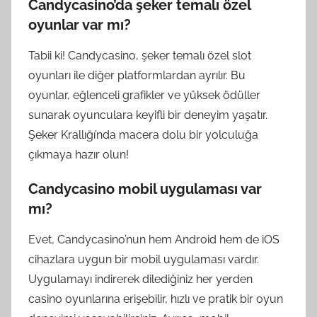
Candycasino’da şeker temalı özel
oyunlar var mı?
Tabii ki! Candycasino, şeker temalı özel slot
oyunları ile diğer platformlardan ayrılır. Bu
oyunlar, eğlenceli grafikler ve yüksek ödüller
sunarak oyunculara keyifli bir deneyim yaşatır.
Şeker Krallığı’nda macera dolu bir yolculuğa
çıkmaya hazır olun!
Candycasino mobil uygulaması var
mı?
Evet, Candycasino’nun hem Android hem de iOS
cihazlara uygun bir mobil uygulaması vardır.
Uygulamayı indirerek dilediğiniz her yerden
casino oyunlarına erişebilir, hızlı ve pratik bir oyun