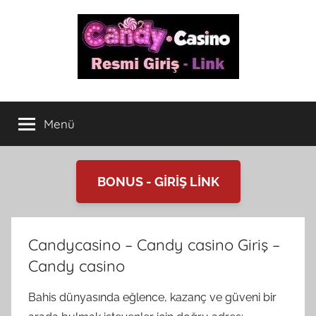
İçeriğe
atla
Candycasino
Candycasino
Güncel
Menü
Adres
–
Candycasino
Link
BONUS - GİRİŞ LİNK
Candycasino – Candy casino Giriş –
Candy casino
Bahis dünyasında eğlence, kazanç ve güveni bir