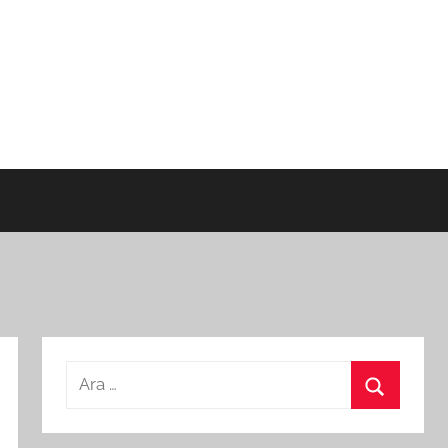
Arama:
Ara