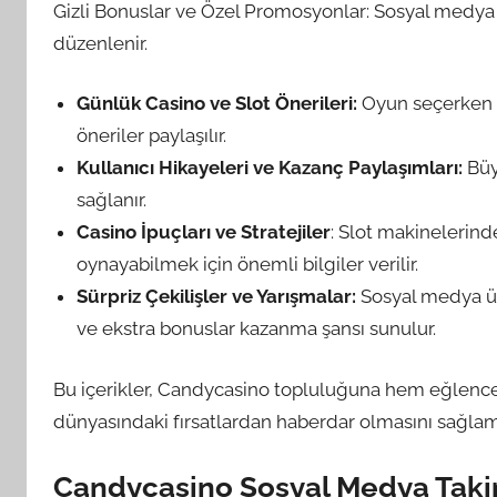
Gizli Bonuslar ve Özel Promosyonlar: Sosyal medya
düzenlenir.
Günlük Casino ve Slot Önerileri:
Oyun seçerken z
öneriler paylaşılır.
Kullanıcı Hikayeleri ve Kazanç Paylaşımları:
Büy
sağlanır.
Casino İpuçları ve Stratejiler
: Slot makinelerind
oynayabilmek için önemli bilgiler verilir.
Sürpriz Çekilişler ve Yarışmalar:
Sosyal medya üz
ve ekstra bonuslar kazanma şansı sunulur.
Bu içerikler, Candycasino topluluğuna hem eğlenc
dünyasındaki fırsatlardan haberdar olmasını sağlam
Candycasino Sosyal Medya Takipç