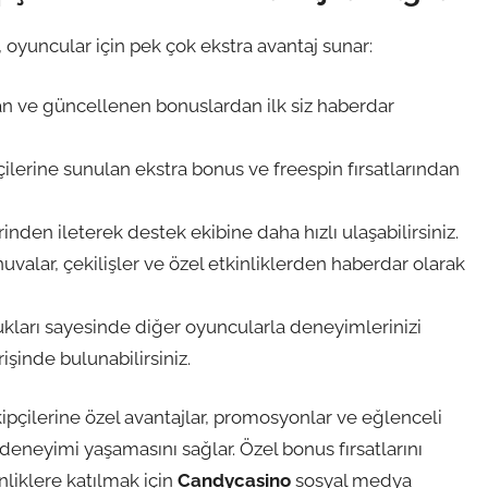
oyuncular için pek çok ekstra avantaj sunar:
 ve güncellenen bonuslardan ilk siz haberdar
ilerine sunulan ekstra bonus ve freespin fırsatlarından
nden ileterek destek ekibine daha hızlı ulaşabilirsiniz.
valar, çekilişler ve özel etkinliklerden haberdar olarak
kları sayesinde diğer oyuncularla deneyimlerinizi
rişinde bulunabilirsiniz.
pçilerine özel avantajlar, promosyonlar ve eğlenceli
 deneyimi yaşamasını sağlar. Özel bonus fırsatlarını
liklere katılmak için
Candycasino
sosyal medya