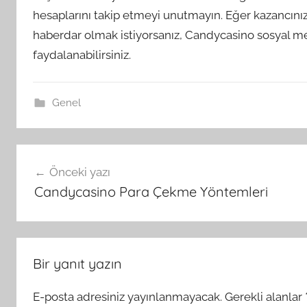
hesaplarını takip etmeyi unutmayın. Eğer kazancını
haberdar olmak istiyorsanız, Candycasino sosyal me
faydalanabilirsiniz.
Genel
Yazı
Önceki yazı
gezinmesi
Candycasino Para Çekme Yöntemleri
Bir yanıt yazın
E-posta adresiniz yayınlanmayacak.
Gerekli alanlar