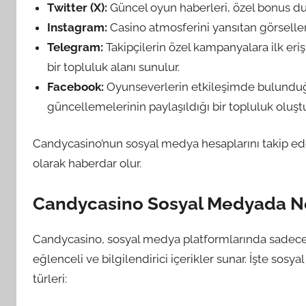
Twitter (X):
Güncel oyun haberleri, özel bonus duyu
Instagram:
Casino atmosferini yansıtan görseller, 
Telegram:
Takipçilerin özel kampanyalara ilk eriş
bir topluluk alanı sunulur.
Facebook:
Oyunseverlerin etkileşimde bulunduğ
güncellemelerinin paylaşıldığı bir topluluk oluşt
Candycasino’nun sosyal medya hesaplarını takip eden 
olarak haberdar olur.
Candycasino Sosyal Medyada Ne
Candycasino, sosyal medya platformlarında sadece
eğlenceli ve bilgilendirici içerikler sunar. İşte sos
türleri: