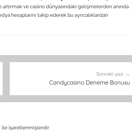
zı artırmak ve casino dünyasındaki gelişmelerden anında
dya hesaplarını takip ederek bu ayrıcalıklardan
Sonraki yazı
Candycasino Deneme Bonusu
*
ile işaretlenmişlerdir