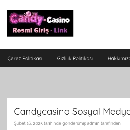
İçeriğe
atla
Candycasino
Candycasino
Güncel
Çerez Politikası
Gizlilik Politikası
Hakkımız
Adres
–
Candycasino
Link
Candycasino Sosyal Medy
Şubat 16, 2025
tarihinde gönderilmiş
admin
tarafından