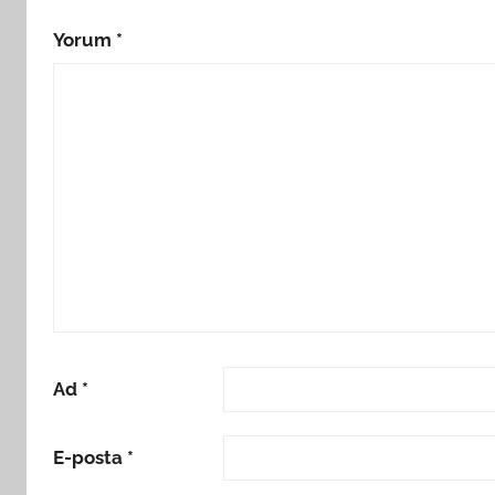
Yorum
*
Ad
*
E-posta
*