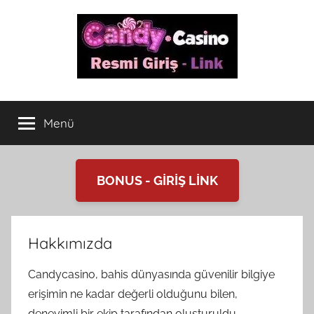
İçeriğe
atla
Candycasino
Candycasino
Güncel
Menü
Adres
–
Candycasino
Link
BONUS - GİRİŞ LİNK
Hakkımızda
Candycasino, bahis dünyasında güvenilir bilgiye
erişimin ne kadar değerli olduğunu bilen,
deneyimli bir ekip tarafından oluşturuldu.