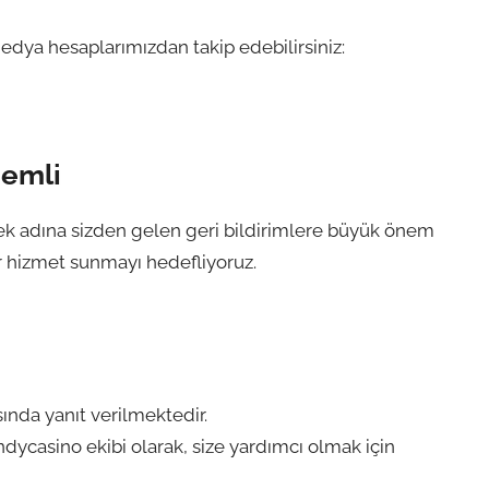
edya hesaplarımızdan takip edebilirsiniz:
nemli
mek adına sizden gelen geri bildirimlere büyük önem
bir hizmet sunmayı hedefliyoruz.
sında yanıt verilmektedir.
ndycasino ekibi olarak, size yardımcı olmak için