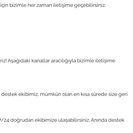
çin bizimle her zaman iletişime geçebilirsiniz.
! Aşağıdaki kanallar aracılığıyla bizimle iletişime
eri destek ekibimiz, mümkün olan en kısa sürede size geri
 7/24 doğrudan ekibimize ulaşabilirsiniz. Anında destek