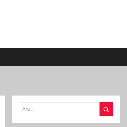
Arama:
Ara