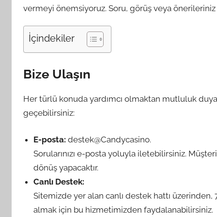
vermeyi önemsiyoruz. Soru, görüş veya önerileriniz i
İçindekiler
Bize Ulaşın
Her türlü konuda yardımcı olmaktan mutluluk duyarız
geçebilirsiniz:
E-posta:
destek@Candycasino.
Sorularınızı e-posta yoluyla iletebilirsiniz. Müşt
dönüş yapacaktır.
Canlı Destek:
Sitemizde yer alan canlı destek hattı üzerinden,
almak için bu hizmetimizden faydalanabilirsiniz.